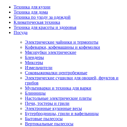
Техника для кухни
Техника для дома
Техника по уходу за одеждой
Климатическая техника
Техника для красоты и здоровья
Посуда
Электрические чайники и термопоты
Кофеварки, кофемашины и кофемолки
Мясорубки электрические
Блендеры
Миксеры
Измельчители
Соковыжималки центробежные
Электрические сушилки для овощей, фруктов и
грибов
Мультиварки и техника для варки
Блинницы
Настольные электрические плиты
Печи, тостеры и грили
Электронные кухонные весы
Бутербродницы, грили и вафельницы
Бытовые пылесосы
Вертикальные пылесосы