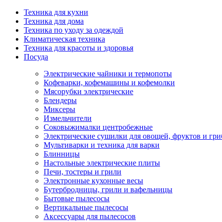
Техника для кухни
Техника для дома
Техника по уходу за одеждой
Климатическая техника
Техника для красоты и здоровья
Посуда
Электрические чайники и термопоты
Кофеварки, кофемашины и кофемолки
Мясорубки электрические
Блендеры
Миксеры
Измельчители
Соковыжималки центробежные
Электрические сушилки для овощей, фруктов и гри
Мультиварки и техника для варки
Блинницы
Настольные электрические плиты
Печи, тостеры и грили
Электронные кухонные весы
Бутербродницы, грили и вафельницы
Бытовые пылесосы
Вертикальные пылесосы
Аксессуары для пылесосов