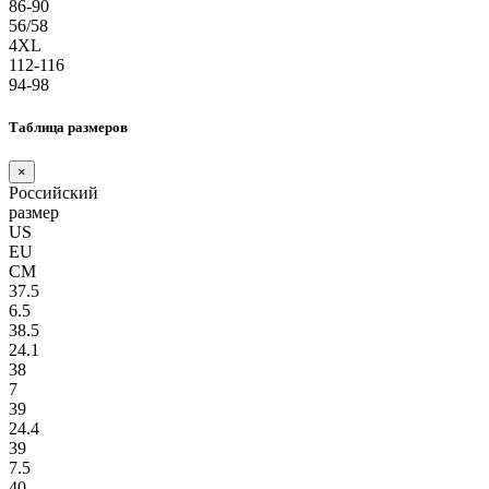
86-90
56/58
4XL
112-116
94-98
Таблица размеров
×
Российский
размер
US
EU
СМ
37.5
6.5
38.5
24.1
38
7
39
24.4
39
7.5
40