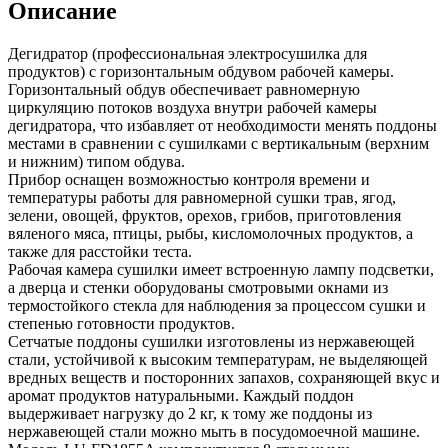
Описание
Дегидратор (профессиональная электросушилка для
продуктов) c горизонтальным обдувом рабочей камеры.
Горизонтальный обдув обеспечивает равномерную
циркуляцию потоков воздуха внутри рабочей камеры
дегидратора, что избавляет от необходимости менять поддоны
местами в сравнении с сушилками с вертикальным (верхним
и нижним) типом обдува.
Прибор оснащен возможностью контроля времени и
температуры работы для равномерной сушки трав, ягод,
зелени, овощей, фруктов, орехов, грибов, приготовления
вяленого мяса, птицы, рыбы, кисломолочных продуктов, а
также для расстойки теста.
Рабочая камера сушилки имеет встроенную лампу подсветки,
а дверца и стенки оборудованы смотровыми окнами из
термостойкого стекла для наблюдения за процессом сушки и
степенью готовности продуктов.
Сетчатые поддоны сушилки изготовлены из нержавеющей
стали, устойчивой к высоким температурам, не выделяющей
вредных веществ и посторонних запахов, сохраняющей вкус и
аромат продуктов натуральными. Каждый поддон
выдерживает нагрузку до 2 кг, к тому же поддоны из
нержавеющей стали можно мыть в посудомоечной машине.