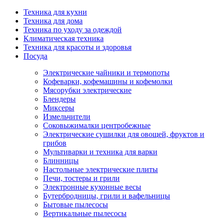
Техника для кухни
Техника для дома
Техника по уходу за одеждой
Климатическая техника
Техника для красоты и здоровья
Посуда
Электрические чайники и термопоты
Кофеварки, кофемашины и кофемолки
Мясорубки электрические
Блендеры
Миксеры
Измельчители
Соковыжималки центробежные
Электрические сушилки для овощей, фруктов и
грибов
Мультиварки и техника для варки
Блинницы
Настольные электрические плиты
Печи, тостеры и грили
Электронные кухонные весы
Бутербродницы, грили и вафельницы
Бытовые пылесосы
Вертикальные пылесосы