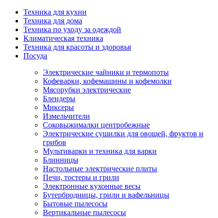
Техника для кухни
Техника для дома
Техника по уходу за одеждой
Климатическая техника
Техника для красоты и здоровья
Посуда
Электрические чайники и термопоты
Кофеварки, кофемашины и кофемолки
Мясорубки электрические
Блендеры
Миксеры
Измельчители
Соковыжималки центробежные
Электрические сушилки для овощей, фруктов и
грибов
Мультиварки и техника для варки
Блинницы
Настольные электрические плиты
Печи, тостеры и грили
Электронные кухонные весы
Бутербродницы, грили и вафельницы
Бытовые пылесосы
Вертикальные пылесосы