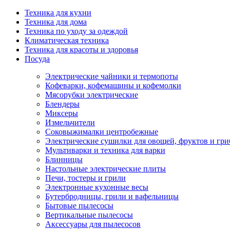
Техника для кухни
Техника для дома
Техника по уходу за одеждой
Климатическая техника
Техника для красоты и здоровья
Посуда
Электрические чайники и термопоты
Кофеварки, кофемашины и кофемолки
Мясорубки электрические
Блендеры
Миксеры
Измельчители
Соковыжималки центробежные
Электрические сушилки для овощей, фруктов и гри
Мультиварки и техника для варки
Блинницы
Настольные электрические плиты
Печи, тостеры и грили
Электронные кухонные весы
Бутербродницы, грили и вафельницы
Бытовые пылесосы
Вертикальные пылесосы
Аксессуары для пылесосов