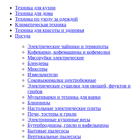
Техника для кухни
Техника для дома
Техника по уходу за одеждой
Климатическая техника
Техника для красоты и здоровья
Посуда
Электрические чайники и термопоты
Кофеварки, кофемашины и кофемолки
Мясорубки электрические
Блендеры
Миксеры
Измельчители
Соковыжималки центробежные
Электрические сушилки для овощей, фруктов и
грибов
Мультиварки и техника для варки
Блинницы
Настольные электрические плиты
Печи, тостеры и грили
Электронные кухонные весы
Бутербродницы, грили и вафельницы
Бытовые пылесосы
Вертикальные пылесосы