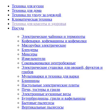
Техника для кухни
Техника для дома
Техника по уходу за одеждой
Климатическая техника
Техника для красоты и здоровья
Посуда
Электрические чайники и термопоты
Кофеварки, кофемашины и кофемолки
Мясорубки электрические
Блендеры
Миксеры
Измельчители
Соковыжималки центробежные
Электрические сушилки для овощей, фруктов и
грибов
Мультиварки и техника для варки
Блинницы
Настольные электрические плиты
Печи, тостеры и грили
Электронные кухонные весы
Бутербродницы, грили и вафельницы
Бытовые пылесосы
Вертикальные пылесосы