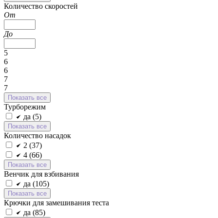
Количество скоростей
От
До
5
6
6
7
7
Показать все
Турборежим
да (
5
)
Показать все
Количество насадок
2 (
37
)
4 (
66
)
Показать все
Венчик для взбивания
да (
105
)
Показать все
Крючки для замешивания теста
да (
85
)