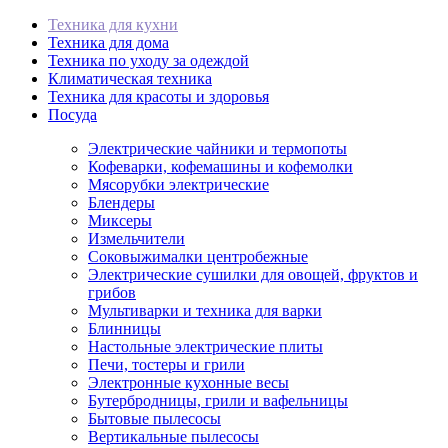
Техника для кухни
Техника для дома
Техника по уходу за одеждой
Климатическая техника
Техника для красоты и здоровья
Посуда
Электрические чайники и термопоты
Кофеварки, кофемашины и кофемолки
Мясорубки электрические
Блендеры
Миксеры
Измельчители
Соковыжималки центробежные
Электрические сушилки для овощей, фруктов и
грибов
Мультиварки и техника для варки
Блинницы
Настольные электрические плиты
Печи, тостеры и грили
Электронные кухонные весы
Бутербродницы, грили и вафельницы
Бытовые пылесосы
Вертикальные пылесосы