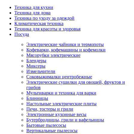
Техника для кухни
Техника для дома
Техника по уходу за одеждой
Климатическая техника
Техника для красоты и здоровья
Посуда
Электрические чайники и термопоты
Кофеварки, кофемашины и кофемолки
Мясорубки электрические
Блендеры
Миксеры
Измельчители
Соковыжималки центробежные
Электрические сушилки для овощей, фруктов и
грибов
Мультиварки и техника для варки
Блинницы
Настольные электрические плиты
Печи, тостеры и грили
Электронные кухонные весы
Бутербродницы, грили и вафельницы
Бытовые пылесосы
Вертикальные пылесосы