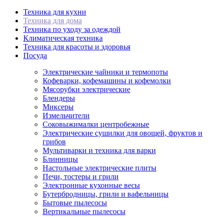
Техника для кухни
Техника для дома
Техника по уходу за одеждой
Климатическая техника
Техника для красоты и здоровья
Посуда
Электрические чайники и термопоты
Кофеварки, кофемашины и кофемолки
Мясорубки электрические
Блендеры
Миксеры
Измельчители
Соковыжималки центробежные
Электрические сушилки для овощей, фруктов и
грибов
Мультиварки и техника для варки
Блинницы
Настольные электрические плиты
Печи, тостеры и грили
Электронные кухонные весы
Бутербродницы, грили и вафельницы
Бытовые пылесосы
Вертикальные пылесосы