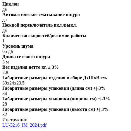
Циклон
да
Автоматическое сматывание шнура
да
Ножной переключатель вкл./выкл.
да
Количество скоростей/режимов работы
1
Уровень шума
65 дБ
Длина сетевого шнура
3 м
Вес изделия нетто кг. ± 3%
2.8
Габаритные размеры изделия в сборе ДxШxВ см.
30x24x23.5
Габаритные размеры упаковки (длина см) +|-3%
34
Габаритные размеры упаковки (ширина см) +|-3%
28
Габаритные размеры упаковки (высота см) +|-3%
32
Инструкции
LU-3216_IM_2024.pdf