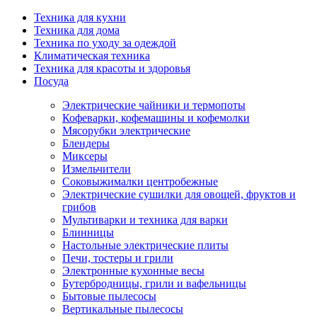
Техника для кухни
Техника для дома
Техника по уходу за одеждой
Климатическая техника
Техника для красоты и здоровья
Посуда
Электрические чайники и термопоты
Кофеварки, кофемашины и кофемолки
Мясорубки электрические
Блендеры
Миксеры
Измельчители
Соковыжималки центробежные
Электрические сушилки для овощей, фруктов и
грибов
Мультиварки и техника для варки
Блинницы
Настольные электрические плиты
Печи, тостеры и грили
Электронные кухонные весы
Бутербродницы, грили и вафельницы
Бытовые пылесосы
Вертикальные пылесосы