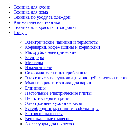
Техника для кухни
Техника для дома
Техника по уходу за одеждой
Климатическая техника
Техника для красоты и здоровья
Посуда
Электрические чайники и термопоты
Кофеварки, кофемашины и кофемолки
Мясорубки электрические
Блендеры
Миксеры
Измельчители
Соковыжималки центробежные
Электрические сушилки для овощей, фруктов и гри
Мультиварки и техника для варки
Блинницы
Настольные электрические плиты
Печи, тостеры и грили
Электронные кухонные весы
Бутербродницы, грили и вафельницы
Бытовые пылесосы
Вертикальные пылесосы
Аксессуары для пылесосов