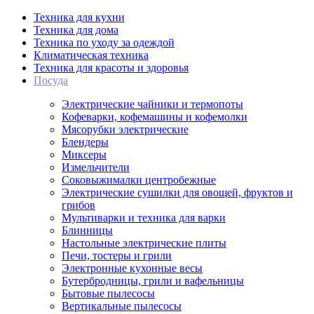
Техника для кухни
Техника для дома
Техника по уходу за одеждой
Климатическая техника
Техника для красоты и здоровья
Посуда
Электрические чайники и термопоты
Кофеварки, кофемашины и кофемолки
Мясорубки электрические
Блендеры
Миксеры
Измельчители
Соковыжималки центробежные
Электрические сушилки для овощей, фруктов и
грибов
Мультиварки и техника для варки
Блинницы
Настольные электрические плиты
Печи, тостеры и грили
Электронные кухонные весы
Бутербродницы, грили и вафельницы
Бытовые пылесосы
Вертикальные пылесосы