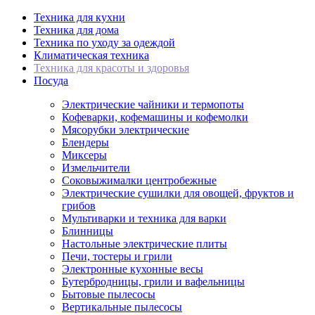
Техника для кухни
Техника для дома
Техника по уходу за одеждой
Климатическая техника
Техника для красоты и здоровья
Посуда
Электрические чайники и термопоты
Кофеварки, кофемашины и кофемолки
Мясорубки электрические
Блендеры
Миксеры
Измельчители
Соковыжималки центробежные
Электрические сушилки для овощей, фруктов и
грибов
Мультиварки и техника для варки
Блинницы
Настольные электрические плиты
Печи, тостеры и грили
Электронные кухонные весы
Бутербродницы, грили и вафельницы
Бытовые пылесосы
Вертикальные пылесосы