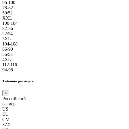
96-100
78-82
50/52
XXL
100-104
82-86
52/54
3XL
104-108
86-90
56/58
4XL
112-116
94-98
Таблица размеров
×
Российский
размер
US
EU
СМ
37.5