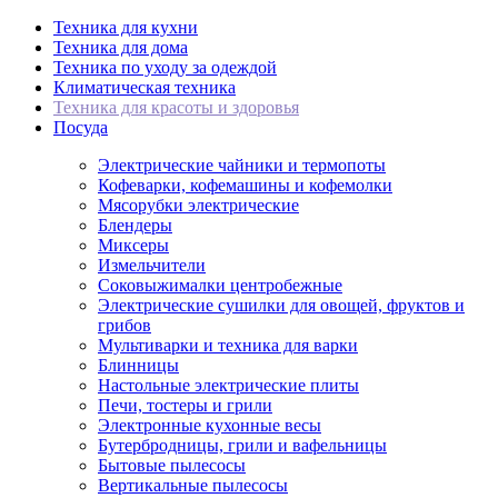
Техника для кухни
Техника для дома
Техника по уходу за одеждой
Климатическая техника
Техника для красоты и здоровья
Посуда
Электрические чайники и термопоты
Кофеварки, кофемашины и кофемолки
Мясорубки электрические
Блендеры
Миксеры
Измельчители
Соковыжималки центробежные
Электрические сушилки для овощей, фруктов и
грибов
Мультиварки и техника для варки
Блинницы
Настольные электрические плиты
Печи, тостеры и грили
Электронные кухонные весы
Бутербродницы, грили и вафельницы
Бытовые пылесосы
Вертикальные пылесосы