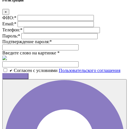
Регистрация
×
ФИО:
*
Email:
*
Телефон:
*
Пароль:
*
Подтверждение пароля:
*
Введите слово на картинке
*
Cогласен c условиями
Пользовательского соглашения