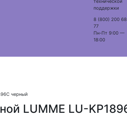
технической
поддержки
8 (800) 200 68
77
Пн-Пт 9:00 —
18:00
896C черный
жной LUMME LU-KP189