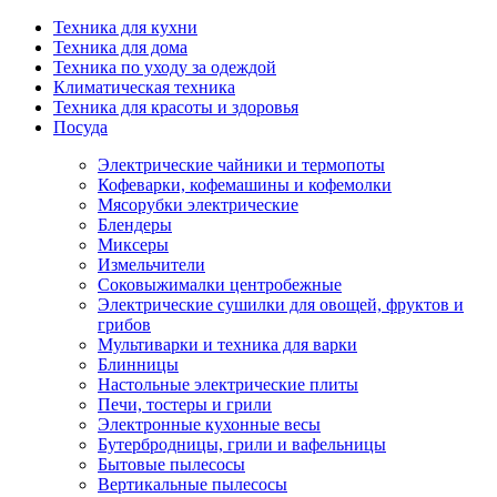
Техника для кухни
Техника для дома
Техника по уходу за одеждой
Климатическая техника
Техника для красоты и здоровья
Посуда
Электрические чайники и термопоты
Кофеварки, кофемашины и кофемолки
Мясорубки электрические
Блендеры
Миксеры
Измельчители
Соковыжималки центробежные
Электрические сушилки для овощей, фруктов и
грибов
Мультиварки и техника для варки
Блинницы
Настольные электрические плиты
Печи, тостеры и грили
Электронные кухонные весы
Бутербродницы, грили и вафельницы
Бытовые пылесосы
Вертикальные пылесосы