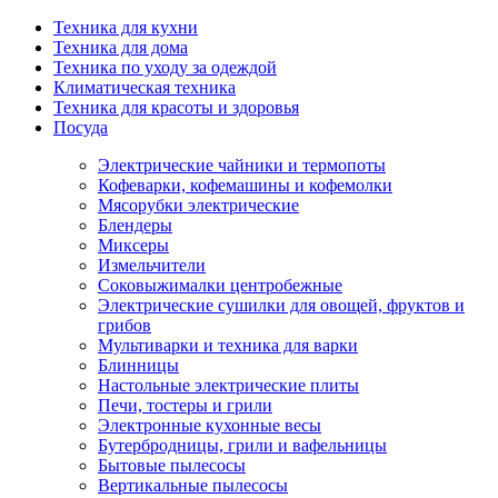
Техника для кухни
Техника для дома
Техника по уходу за одеждой
Климатическая техника
Техника для красоты и здоровья
Посуда
Электрические чайники и термопоты
Кофеварки, кофемашины и кофемолки
Мясорубки электрические
Блендеры
Миксеры
Измельчители
Соковыжималки центробежные
Электрические сушилки для овощей, фруктов и
грибов
Мультиварки и техника для варки
Блинницы
Настольные электрические плиты
Печи, тостеры и грили
Электронные кухонные весы
Бутербродницы, грили и вафельницы
Бытовые пылесосы
Вертикальные пылесосы