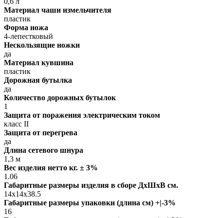
0,6 л
Материал чаши измельчителя
пластик
Форма ножа
4-лепестковый
Нескользящие ножки
да
Материал кувшина
пластик
Дорожная бутылка
да
Количество дорожных бутылок
1
Защита от поражения электрическим током
класс II
Защита от перегрева
да
Длина сетевого шнура
1,3 м
Вес изделия нетто кг. ± 3%
1.06
Габаритные размеры изделия в сборе ДxШxВ см.
14x14x38.5
Габаритные размеры упаковки (длина см) +|-3%
16