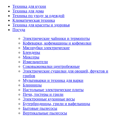
Техника для кухни
Техника для дома
Техника по уходу за одеждой
Климатическая техника
Техника для красоты и здоровья
Посуда
Электрические чайники и термопоты
Кофеварки, кофемашины и кофемолки
Мясорубки электрические
Блендеры
Миксеры
Измельчители
Соковыжималки центробежные
Электрические сушилки для овощей, фруктов и
грибов
Мультиварки и техника для варки
Блинницы
Настольные электрические плиты
Печи, тостеры и грили
Электронные кухонные весы
Бутербродницы, грили и вафельницы
Бытовые пылесосы
Вертикальные пылесосы