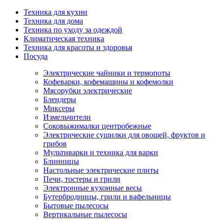
Техника для кухни
Техника для дома
Техника по уходу за одеждой
Климатическая техника
Техника для красоты и здоровья
Посуда
Электрические чайники и термопоты
Кофеварки, кофемашины и кофемолки
Мясорубки электрические
Блендеры
Миксеры
Измельчители
Соковыжималки центробежные
Электрические сушилки для овощей, фруктов и
грибов
Мультиварки и техника для варки
Блинницы
Настольные электрические плиты
Печи, тостеры и грили
Электронные кухонные весы
Бутербродницы, грили и вафельницы
Бытовые пылесосы
Вертикальные пылесосы