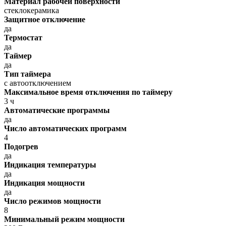
Материал рабочей поверхности
стеклокерамика
Защитное отключение
да
Термостат
да
Таймер
да
Тип таймера
с автоотключением
Максимальное время отключения по таймеру
3 ч
Автоматические программы
да
Число автоматических программ
4
Подогрев
да
Индикация температуры
да
Индикация мощности
да
Число режимов мощности
8
Минимальный режим мощности