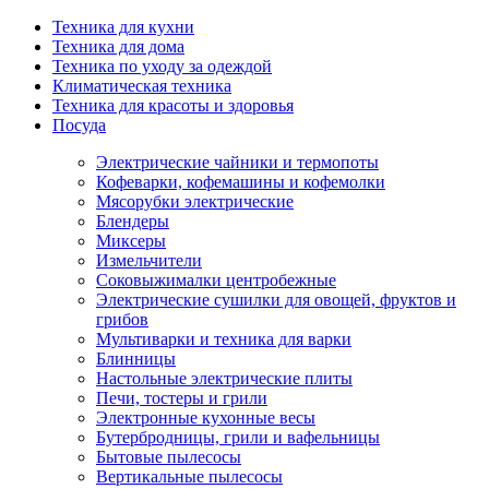
Техника для кухни
Техника для дома
Техника по уходу за одеждой
Климатическая техника
Техника для красоты и здоровья
Посуда
Электрические чайники и термопоты
Кофеварки, кофемашины и кофемолки
Мясорубки электрические
Блендеры
Миксеры
Измельчители
Соковыжималки центробежные
Электрические сушилки для овощей, фруктов и
грибов
Мультиварки и техника для варки
Блинницы
Настольные электрические плиты
Печи, тостеры и грили
Электронные кухонные весы
Бутербродницы, грили и вафельницы
Бытовые пылесосы
Вертикальные пылесосы