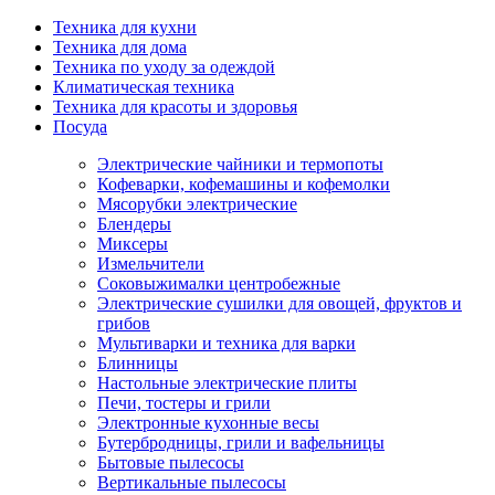
Техника для кухни
Техника для дома
Техника по уходу за одеждой
Климатическая техника
Техника для красоты и здоровья
Посуда
Электрические чайники и термопоты
Кофеварки, кофемашины и кофемолки
Мясорубки электрические
Блендеры
Миксеры
Измельчители
Соковыжималки центробежные
Электрические сушилки для овощей, фруктов и
грибов
Мультиварки и техника для варки
Блинницы
Настольные электрические плиты
Печи, тостеры и грили
Электронные кухонные весы
Бутербродницы, грили и вафельницы
Бытовые пылесосы
Вертикальные пылесосы