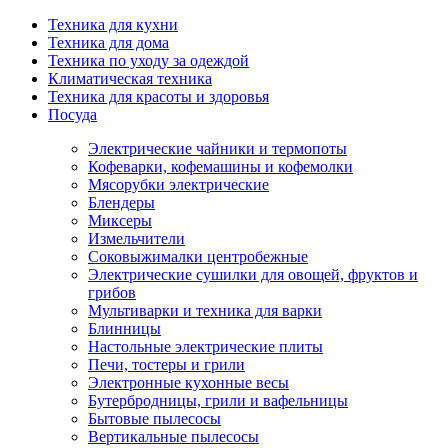
Техника для кухни
Техника для дома
Техника по уходу за одеждой
Климатическая техника
Техника для красоты и здоровья
Посуда
Электрические чайники и термопоты
Кофеварки, кофемашины и кофемолки
Мясорубки электрические
Блендеры
Миксеры
Измельчители
Соковыжималки центробежные
Электрические сушилки для овощей, фруктов и
грибов
Мультиварки и техника для варки
Блинницы
Настольные электрические плиты
Печи, тостеры и грили
Электронные кухонные весы
Бутербродницы, грили и вафельницы
Бытовые пылесосы
Вертикальные пылесосы