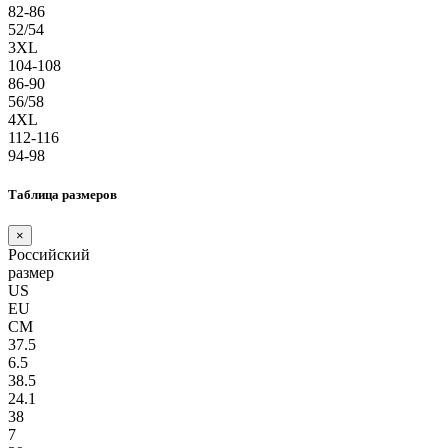
82-86
52/54
3XL
104-108
86-90
56/58
4XL
112-116
94-98
Таблица размеров
×
Российский
размер
US
EU
СМ
37.5
6.5
38.5
24.1
38
7