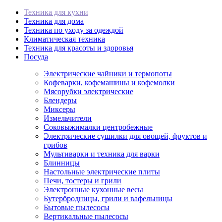
Техника для кухни
Техника для дома
Техника по уходу за одеждой
Климатическая техника
Техника для красоты и здоровья
Посуда
Электрические чайники и термопоты
Кофеварки, кофемашины и кофемолки
Мясорубки электрические
Блендеры
Миксеры
Измельчители
Соковыжималки центробежные
Электрические сушилки для овощей, фруктов и
грибов
Мультиварки и техника для варки
Блинницы
Настольные электрические плиты
Печи, тостеры и грили
Электронные кухонные весы
Бутербродницы, грили и вафельницы
Бытовые пылесосы
Вертикальные пылесосы