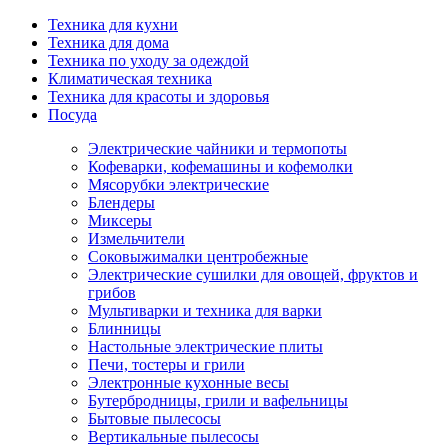
Техника для кухни
Техника для дома
Техника по уходу за одеждой
Климатическая техника
Техника для красоты и здоровья
Посуда
Электрические чайники и термопоты
Кофеварки, кофемашины и кофемолки
Мясорубки электрические
Блендеры
Миксеры
Измельчители
Соковыжималки центробежные
Электрические сушилки для овощей, фруктов и
грибов
Мультиварки и техника для варки
Блинницы
Настольные электрические плиты
Печи, тостеры и грили
Электронные кухонные весы
Бутербродницы, грили и вафельницы
Бытовые пылесосы
Вертикальные пылесосы