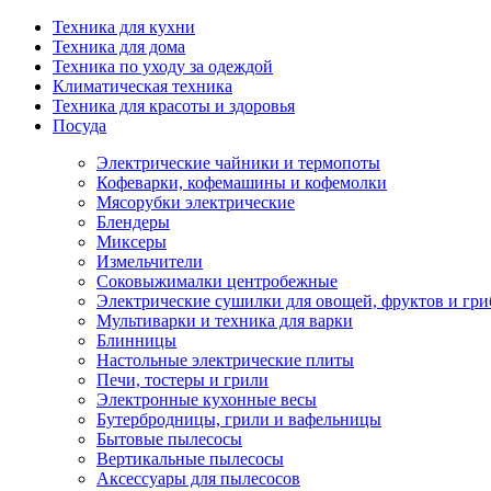
Техника для кухни
Техника для дома
Техника по уходу за одеждой
Климатическая техника
Техника для красоты и здоровья
Посуда
Электрические чайники и термопоты
Кофеварки, кофемашины и кофемолки
Мясорубки электрические
Блендеры
Миксеры
Измельчители
Соковыжималки центробежные
Электрические сушилки для овощей, фруктов и гри
Мультиварки и техника для варки
Блинницы
Настольные электрические плиты
Печи, тостеры и грили
Электронные кухонные весы
Бутербродницы, грили и вафельницы
Бытовые пылесосы
Вертикальные пылесосы
Аксессуары для пылесосов