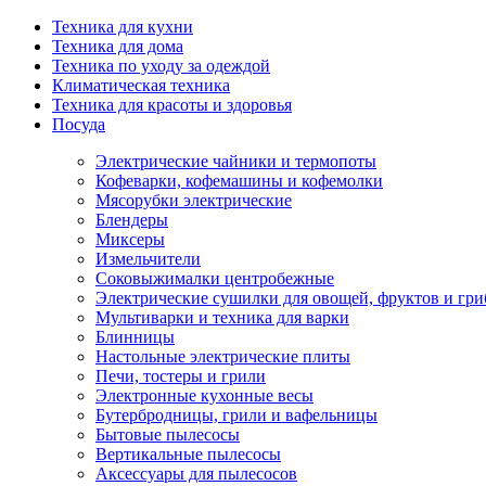
Техника для кухни
Техника для дома
Техника по уходу за одеждой
Климатическая техника
Техника для красоты и здоровья
Посуда
Электрические чайники и термопоты
Кофеварки, кофемашины и кофемолки
Мясорубки электрические
Блендеры
Миксеры
Измельчители
Соковыжималки центробежные
Электрические сушилки для овощей, фруктов и гри
Мультиварки и техника для варки
Блинницы
Настольные электрические плиты
Печи, тостеры и грили
Электронные кухонные весы
Бутербродницы, грили и вафельницы
Бытовые пылесосы
Вертикальные пылесосы
Аксессуары для пылесосов