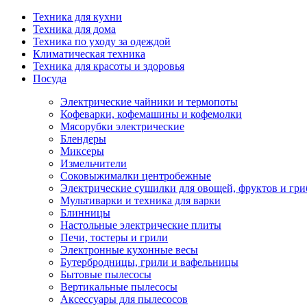
Техника для кухни
Техника для дома
Техника по уходу за одеждой
Климатическая техника
Техника для красоты и здоровья
Посуда
Электрические чайники и термопоты
Кофеварки, кофемашины и кофемолки
Мясорубки электрические
Блендеры
Миксеры
Измельчители
Соковыжималки центробежные
Электрические сушилки для овощей, фруктов и гри
Мультиварки и техника для варки
Блинницы
Настольные электрические плиты
Печи, тостеры и грили
Электронные кухонные весы
Бутербродницы, грили и вафельницы
Бытовые пылесосы
Вертикальные пылесосы
Аксессуары для пылесосов