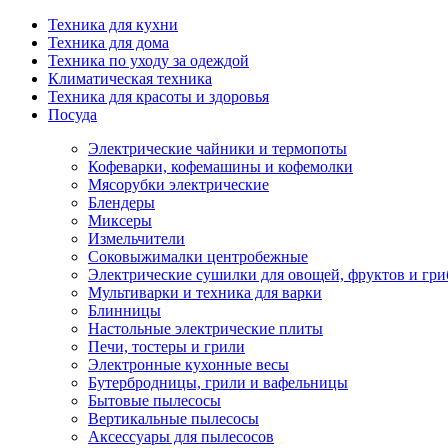
Техника для кухни
Техника для дома
Техника по уходу за одеждой
Климатическая техника
Техника для красоты и здоровья
Посуда
Электрические чайники и термопоты
Кофеварки, кофемашины и кофемолки
Мясорубки электрические
Блендеры
Миксеры
Измельчители
Соковыжималки центробежные
Электрические сушилки для овощей, фруктов и гри
Мультиварки и техника для варки
Блинницы
Настольные электрические плиты
Печи, тостеры и грили
Электронные кухонные весы
Бутербродницы, грили и вафельницы
Бытовые пылесосы
Вертикальные пылесосы
Аксессуары для пылесосов