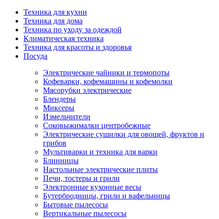
Техника для кухни
Техника для дома
Техника по уходу за одеждой
Климатическая техника
Техника для красоты и здоровья
Посуда
Электрические чайники и термопоты
Кофеварки, кофемашины и кофемолки
Мясорубки электрические
Блендеры
Миксеры
Измельчители
Соковыжималки центробежные
Электрические сушилки для овощей, фруктов и
грибов
Мультиварки и техника для варки
Блинницы
Настольные электрические плиты
Печи, тостеры и грили
Электронные кухонные весы
Бутербродницы, грили и вафельницы
Бытовые пылесосы
Вертикальные пылесосы