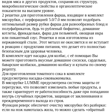
видов мяса и других продуктов, сохраняя их структуру,
микробиологические свойства и органолептические
показатели на высшем уровне.
2 решетки для приготовления фарша, входящие в комплект
мясорубки, с перфорацией 5.0/7.0 мм позволят подобрать
оптимальный размер рубки фарша для разнообразных блюд и
полуфабрикатов, будь то рубленый бифштекс, домашние
котлеты, фрикадельки, фарш для пельменей, овощная икра
или пикантный соус. Решетки и нож изготовлены из
нержавеющей стали. Этот металл не окисляется и не вступает
в реакцию с продуктами питания, что делает его полностью
безопасным для здоровья человека.
В комплекте идет насадка для колбас, с её помощью Вы
можете приготовить вкусные домашние сосиски, сардельки,
баварские колбаски, домашнюю колбасу и купаты по своему
рецепту.
Для приготовления томатного сока в комплекте
предусмотрена насадка-соковыжималка.
В мясорубке LUMME предусмотрена система защиты от
перегрузки, что позволяет измельчать любые продукты, а
также гарантирует ее работоспособность даже при попадании
внутрь случайных предметов, защищая от заклинивания и
преждевременного выхода из строя.
Функция реверс обеспечит очистку мясорубки без разборки:
если на нож намоталась жила, то можно сделать «обратный