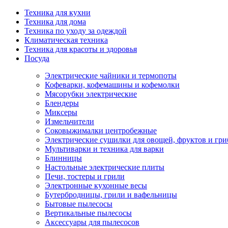
Техника для кухни
Техника для дома
Техника по уходу за одеждой
Климатическая техника
Техника для красоты и здоровья
Посуда
Электрические чайники и термопоты
Кофеварки, кофемашины и кофемолки
Мясорубки электрические
Блендеры
Миксеры
Измельчители
Соковыжималки центробежные
Электрические сушилки для овощей, фруктов и гри
Мультиварки и техника для варки
Блинницы
Настольные электрические плиты
Печи, тостеры и грили
Электронные кухонные весы
Бутербродницы, грили и вафельницы
Бытовые пылесосы
Вертикальные пылесосы
Аксессуары для пылесосов