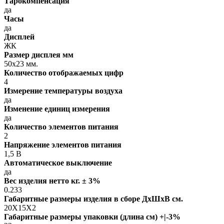
Тарокомпенсация
да
Часы
да
Дисплей
ЖК
Размер дисплея мм
50х23 мм.
Количество отображаемых цифр
4
Измерение температуры воздуха
да
Изменение единиц измерения
да
Количество элементов питания
2
Напряжение элементов питания
1,5 В
Автоматическое выключение
да
Вес изделия нетто кг. ± 3%
0.233
Габаритные размеры изделия в сборе ДxШxВ см.
20X15X2
Габаритные размеры упаковки (длина см) +|-3%