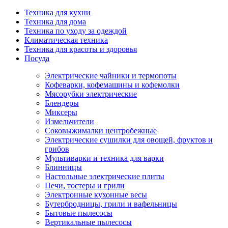
Техника для кухни
Техника для дома
Техника по уходу за одеждой
Климатическая техника
Техника для красоты и здоровья
Посуда
Электрические чайники и термопоты
Кофеварки, кофемашины и кофемолки
Мясорубки электрические
Блендеры
Миксеры
Измельчители
Соковыжималки центробежные
Электрические сушилки для овощей, фруктов и
грибов
Мультиварки и техника для варки
Блинницы
Настольные электрические плиты
Печи, тостеры и грили
Электронные кухонные весы
Бутербродницы, грили и вафельницы
Бытовые пылесосы
Вертикальные пылесосы