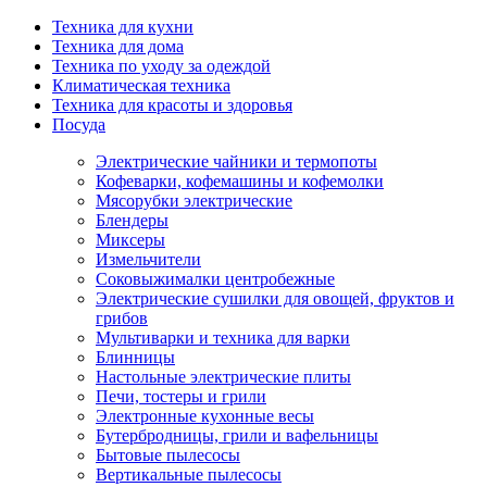
Техника для кухни
Техника для дома
Техника по уходу за одеждой
Климатическая техника
Техника для красоты и здоровья
Посуда
Электрические чайники и термопоты
Кофеварки, кофемашины и кофемолки
Мясорубки электрические
Блендеры
Миксеры
Измельчители
Соковыжималки центробежные
Электрические сушилки для овощей, фруктов и
грибов
Мультиварки и техника для варки
Блинницы
Настольные электрические плиты
Печи, тостеры и грили
Электронные кухонные весы
Бутербродницы, грили и вафельницы
Бытовые пылесосы
Вертикальные пылесосы