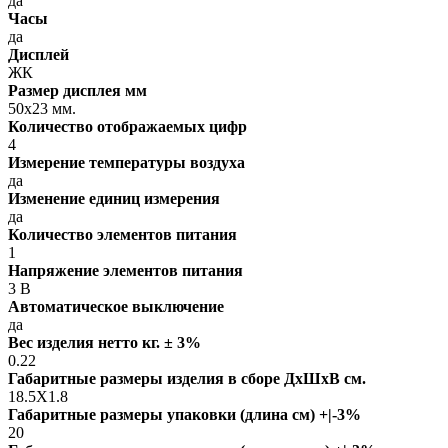
да
Часы
да
Дисплей
ЖК
Размер дисплея мм
50х23 мм.
Количество отображаемых цифр
4
Измерение температуры воздуха
да
Изменение единиц измерения
да
Количество элементов питания
1
Напряжение элементов питания
3 В
Автоматическое выключение
да
Вес изделия нетто кг. ± 3%
0.22
Габаритные размеры изделия в сборе ДxШxВ см.
18.5X1.8
Габаритные размеры упаковки (длина см) +|-3%
20