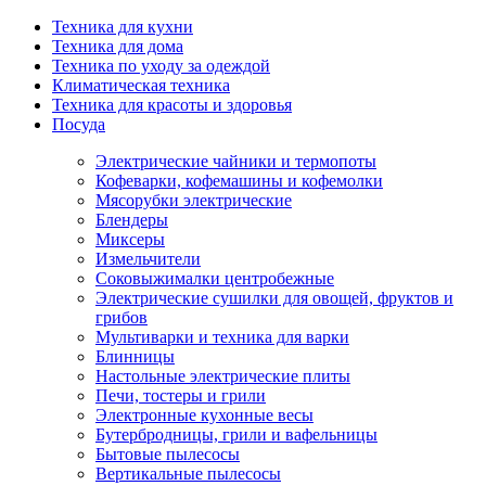
Техника для кухни
Техника для дома
Техника по уходу за одеждой
Климатическая техника
Техника для красоты и здоровья
Посуда
Электрические чайники и термопоты
Кофеварки, кофемашины и кофемолки
Мясорубки электрические
Блендеры
Миксеры
Измельчители
Соковыжималки центробежные
Электрические сушилки для овощей, фруктов и
грибов
Мультиварки и техника для варки
Блинницы
Настольные электрические плиты
Печи, тостеры и грили
Электронные кухонные весы
Бутербродницы, грили и вафельницы
Бытовые пылесосы
Вертикальные пылесосы