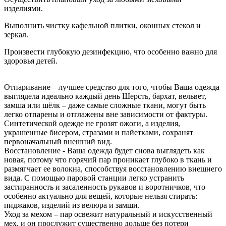
изделиями.
Выполнить чистку кафельной плитки, оконных стекол и
зеркал.
Произвести глубокую дезинфекцию, что особенно важно для
здоровья детей.
Отпаривание – лучшее средство для того, чтобы Ваша одежда
выглядела идеально каждый день Шерсть, бархат, вельвет,
замша или шёлк – даже самые сложные ткани, могут быть
легко отпарены и отглажены вне зависимости от фактуры.
Синтетической одежде не грозят ожоги, а изделия,
украшенные бисером, стразами и пайетками, сохранят
первоначальный внешний вид.
Восстановление - Ваша одежда будет снова выглядеть как
новая, потому что горячий пар проникает глубоко в ткань и
размягчает ее волокна, способствуя восстановлению внешнего
вида. С помощью паровой станции легко устранить
застиранность и засаленность рукавов и воротничков, что
особенно актуально для вещей, которые нельзя стирать:
пиджаков, изделий из велюра и замши.
Уход за мехом – пар освежит натуральный и искусственный
мех, и он прослужит существенно дольше без потери