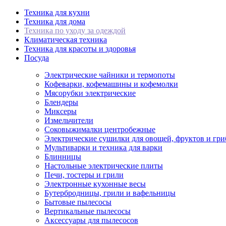
Техника для кухни
Техника для дома
Техника по уходу за одеждой
Климатическая техника
Техника для красоты и здоровья
Посуда
Электрические чайники и термопоты
Кофеварки, кофемашины и кофемолки
Мясорубки электрические
Блендеры
Миксеры
Измельчители
Соковыжималки центробежные
Электрические сушилки для овощей, фруктов и гри
Мультиварки и техника для варки
Блинницы
Настольные электрические плиты
Печи, тостеры и грили
Электронные кухонные весы
Бутербродницы, грили и вафельницы
Бытовые пылесосы
Вертикальные пылесосы
Аксессуары для пылесосов