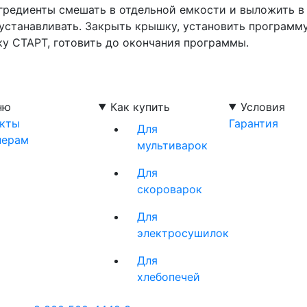
нгредиенты смешать в отдельной емкости и выложить в
 устанавливать. Закрыть крышку, установить программ
ку СТАРТ, готовить до окончания программы.
ню
Как купить
Условия
акты
Гарантия
Для
нерам
мультиварок
Для
скороварок
Для
электросушилок
Для
хлебопечей