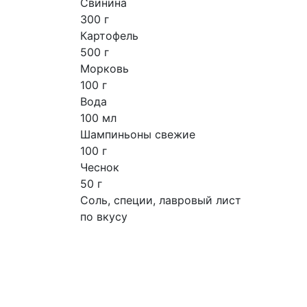
Свинина
300 г
Картофель
500 г
Морковь
100 г
Вода
100 мл
Шампиньоны свежие
100 г
Чеснок
50 г
Соль, специи, лавровый лист
по вкусу