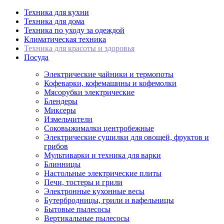
Техника для кухни
Техника для дома
Техника по уходу за одеждой
Климатическая техника
Техника для красоты и здоровья
Посуда
Электрические чайники и термопоты
Кофеварки, кофемашины и кофемолки
Мясорубки электрические
Блендеры
Миксеры
Измельчители
Соковыжималки центробежные
Электрические сушилки для овощей, фруктов и
грибов
Мультиварки и техника для варки
Блинницы
Настольные электрические плиты
Печи, тостеры и грили
Электронные кухонные весы
Бутербродницы, грили и вафельницы
Бытовые пылесосы
Вертикальные пылесосы