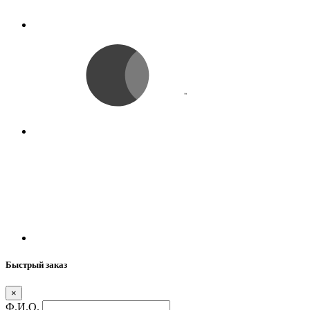
Быстрый заказ
×
Ф.И.О.