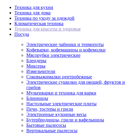
Техника для кухни
Техника для дома
Техника по уходу за одеждой
Климатическая техника
Техника для красоты и здоровья
Посуда
Электрические чайники и термопоты
Кофеварки, кофемашины и кофемолки
Мясорубки электрические
Блендеры
Миксеры
Измельчители
Соковыжималки центробежные
Электрические сушилки для овощей, фруктов и
грибов
Мультиварки и техника для варки
Блинницы
Настольные электрические плиты
Печи, тостеры и грили
Электронные кухонные весы
Бутербродницы, грили и вафельницы
Бытовые пылесосы
Вертикальные пылесосы