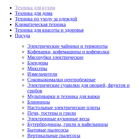
Техника для кухни
Техника для дома
Техника по уходу за одеждой
Климатическая техника
Техника для красоты и здоровья
Посуда
Электрические чайники и термопоты
Кофеварки, кофемашины и кофемолки
Мясорубки электрические
Блендеры
Миксеры
Измельчители
Соковыжималки центробежные
Электрические сушилки для овощей, фруктов и
грибов
Мультиварки и техника для варки
Блинницы
Настольные электрические плиты
Печи, тостеры и грили
Электронные кухонные весы
Бутербродницы, грили и вафельницы
Бытовые пылесосы
Вертикальные пылесосы