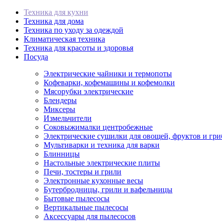
Техника для кухни
Техника для дома
Техника по уходу за одеждой
Климатическая техника
Техника для красоты и здоровья
Посуда
Электрические чайники и термопоты
Кофеварки, кофемашины и кофемолки
Мясорубки электрические
Блендеры
Миксеры
Измельчители
Соковыжималки центробежные
Электрические сушилки для овощей, фруктов и гри
Мультиварки и техника для варки
Блинницы
Настольные электрические плиты
Печи, тостеры и грили
Электронные кухонные весы
Бутербродницы, грили и вафельницы
Бытовые пылесосы
Вертикальные пылесосы
Аксессуары для пылесосов