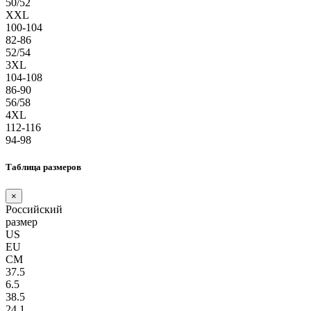
50/52
XXL
100-104
82-86
52/54
3XL
104-108
86-90
56/58
4XL
112-116
94-98
Таблица размеров
×
Российский
размер
US
EU
СМ
37.5
6.5
38.5
24.1