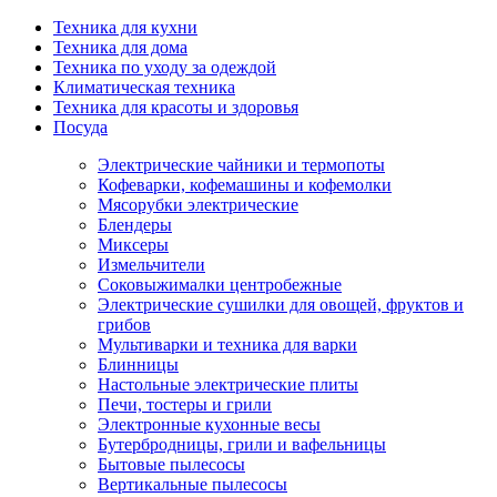
Техника для кухни
Техника для дома
Техника по уходу за одеждой
Климатическая техника
Техника для красоты и здоровья
Посуда
Электрические чайники и термопоты
Кофеварки, кофемашины и кофемолки
Мясорубки электрические
Блендеры
Миксеры
Измельчители
Соковыжималки центробежные
Электрические сушилки для овощей, фруктов и
грибов
Мультиварки и техника для варки
Блинницы
Настольные электрические плиты
Печи, тостеры и грили
Электронные кухонные весы
Бутербродницы, грили и вафельницы
Бытовые пылесосы
Вертикальные пылесосы