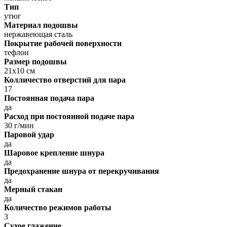
Тип
утюг
Материал подошвы
нержавеющая сталь
Покрытие рабочей поверхности
тефлон
Размер подошвы
21х10 см
Колличество отверстий для пара
17
Постоянная подача пара
да
Расход при постоянной подаче пара
30 г/мин
Паровой удар
да
Шаровое крепление шнура
да
Предохранение шнура от перекручивания
да
Мерный стакан
да
Количество режимов работы
3
Сухое глажение