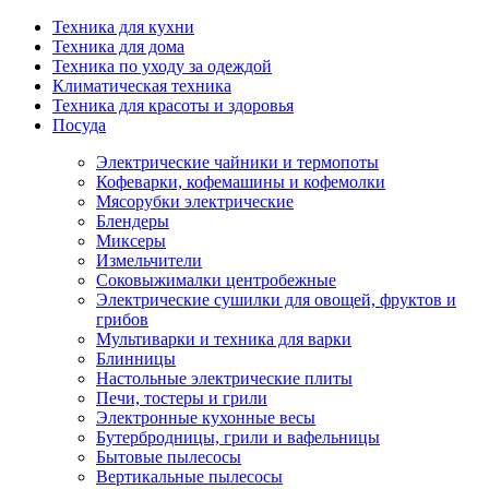
Техника для кухни
Техника для дома
Техника по уходу за одеждой
Климатическая техника
Техника для красоты и здоровья
Посуда
Электрические чайники и термопоты
Кофеварки, кофемашины и кофемолки
Мясорубки электрические
Блендеры
Миксеры
Измельчители
Соковыжималки центробежные
Электрические сушилки для овощей, фруктов и
грибов
Мультиварки и техника для варки
Блинницы
Настольные электрические плиты
Печи, тостеры и грили
Электронные кухонные весы
Бутербродницы, грили и вафельницы
Бытовые пылесосы
Вертикальные пылесосы