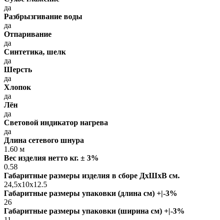
да
Разбрызгивание воды
да
Отпаривание
да
Синтетика, шелк
да
Шерсть
да
Хлопок
да
Лён
да
Световой индикатор нагрева
да
Длина сетевого шнура
1.60 м
Вес изделия нетто кг. ± 3%
0.58
Габаритные размеры изделия в сборе ДxШxВ см.
24,5x10x12.5
Габаритные размеры упаковки (длина см) +|-3%
26
Габаритные размеры упаковки (ширина см) +|-3%
11