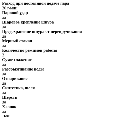
Расход при постоянной подаче пара
30 г/мин
Паровой удар
да
Шаровое крепление шнура
да
Предохранение шнура от перекручивания
да
Мерный стакан
да
Количество режимов работы
3
Сухое глажение
да
Разбрызгивание воды
да
Отпаривание
да
Синтетика, шелк
да
Шерсть
да
Хлопок
да
Лён