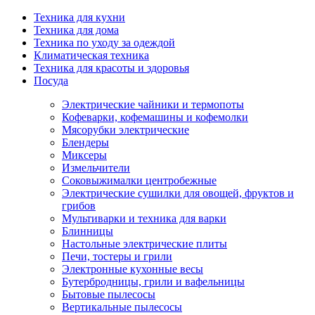
Техника для кухни
Техника для дома
Техника по уходу за одеждой
Климатическая техника
Техника для красоты и здоровья
Посуда
Электрические чайники и термопоты
Кофеварки, кофемашины и кофемолки
Мясорубки электрические
Блендеры
Миксеры
Измельчители
Соковыжималки центробежные
Электрические сушилки для овощей, фруктов и
грибов
Мультиварки и техника для варки
Блинницы
Настольные электрические плиты
Печи, тостеры и грили
Электронные кухонные весы
Бутербродницы, грили и вафельницы
Бытовые пылесосы
Вертикальные пылесосы