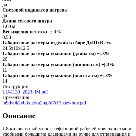
да
Световой индикатор нагрева
да
Длина сетевого шнура
1.60 м
Вес изделия нетто кг. ± 3%
0.58
Габаритные размеры изделия в сборе ДxШxВ см.
24,5x10x12.5
Габаритные размеры упаковки (длина см) +|-3%
26
Габаритные размеры упаковки (ширина см) +|-3%
11
Габаритные размеры упаковки (высота см) +|-3%
14
Инструкции
LU-1130_2023_IM.pdf
Презентация
m9dy0k2yb3xttoku2mp5f7r17paewbny.pdf
Описание
1.8-киловаттный утюг с тефлоновой рабочей поверхностью и
удобными большими клавишами на ручке для отпаривания и