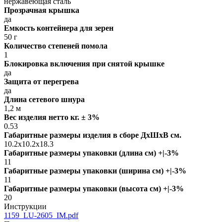
нержавеющая сталь
Прозрачная крышка
да
Емкость контейнера для зерен
50 г
Количество степеней помола
1
Блокировка включения при снятой крышке
да
Защита от перегрева
да
Длина сетевого шнура
1,2 м
Вес изделия нетто кг. ± 3%
0.53
Габаритные размеры изделия в сборе ДxШxВ см.
10.2x10.2x18.3
Габаритные размеры упаковки (длина см) +|-3%
11
Габаритные размеры упаковки (ширина см) +|-3%
11
Габаритные размеры упаковки (высота см) +|-3%
20
Инструкции
1159_LU-2605_IM.pdf