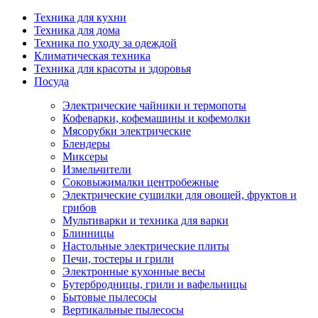
Техника для кухни
Техника для дома
Техника по уходу за одеждой
Климатическая техника
Техника для красоты и здоровья
Посуда
Электрические чайники и термопоты
Кофеварки, кофемашины и кофемолки
Мясорубки электрические
Блендеры
Миксеры
Измельчители
Соковыжималки центробежные
Электрические сушилки для овощей, фруктов и
грибов
Мультиварки и техника для варки
Блинницы
Настольные электрические плиты
Печи, тостеры и грили
Электронные кухонные весы
Бутербродницы, грили и вафельницы
Бытовые пылесосы
Вертикальные пылесосы