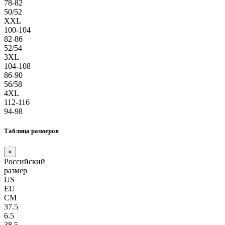
78-82
50/52
XXL
100-104
82-86
52/54
3XL
104-108
86-90
56/58
4XL
112-116
94-98
Таблица размеров
×
Российский
размер
US
EU
СМ
37.5
6.5
38.5