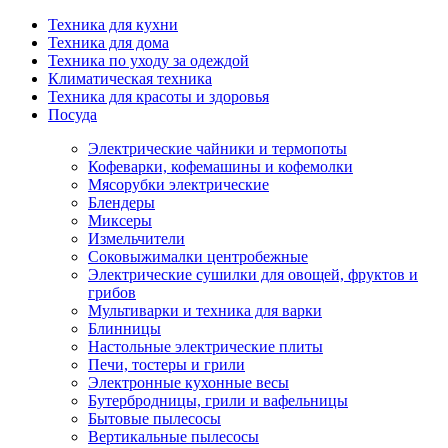
Техника для кухни
Техника для дома
Техника по уходу за одеждой
Климатическая техника
Техника для красоты и здоровья
Посуда
Электрические чайники и термопоты
Кофеварки, кофемашины и кофемолки
Мясорубки электрические
Блендеры
Миксеры
Измельчители
Соковыжималки центробежные
Электрические сушилки для овощей, фруктов и
грибов
Мультиварки и техника для варки
Блинницы
Настольные электрические плиты
Печи, тостеры и грили
Электронные кухонные весы
Бутербродницы, грили и вафельницы
Бытовые пылесосы
Вертикальные пылесосы