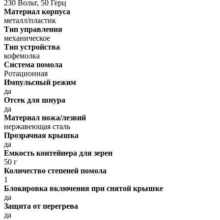
230 Вольт, 50 Герц
Материал корпуса
металл/пластик
Тип управления
механическое
Тип устройства
кофемолка
Система помола
Ротационная
Импульсный режим
да
Отсек для шнура
да
Материал ножа/лезвий
нержавеющая сталь
Прозрачная крышка
да
Емкость контейнера для зерен
50 г
Количество степеней помола
1
Блокировка включения при снятой крышке
да
Защита от перегрева
да