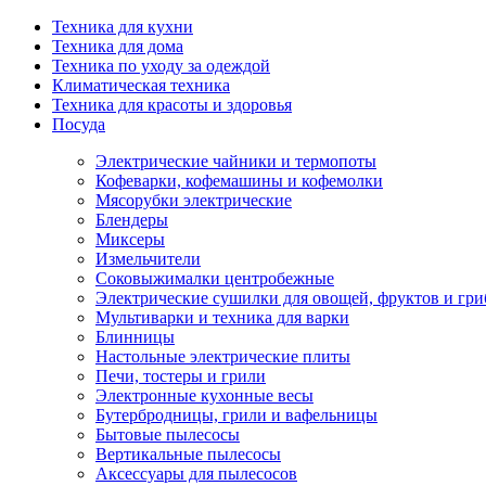
Техника для кухни
Техника для дома
Техника по уходу за одеждой
Климатическая техника
Техника для красоты и здоровья
Посуда
Электрические чайники и термопоты
Кофеварки, кофемашины и кофемолки
Мясорубки электрические
Блендеры
Миксеры
Измельчители
Соковыжималки центробежные
Электрические сушилки для овощей, фруктов и гри
Мультиварки и техника для варки
Блинницы
Настольные электрические плиты
Печи, тостеры и грили
Электронные кухонные весы
Бутербродницы, грили и вафельницы
Бытовые пылесосы
Вертикальные пылесосы
Аксессуары для пылесосов