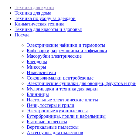
Техника для кухни
Техника для дома
Техника по уходу за одеждой
Климатическая техника
Техника для красоты и здоровья
Посуда
Электрические чайники и термопоты
Кофеварки, кофемашины и кофемолки
Мясорубки электрические
Блендеры
Миксеры
Измельчители
Соковыжималки центробежные
Электрические сушилки для овощей, фруктов и гри
Мультиварки и техника для варки
Блинницы
Настольные электрические плиты
Печи, тостеры и грили
Электронные кухонные весы
Бутербродницы, грили и вафельницы
Бытовые пылесосы
Вертикальные пылесосы
Аксессуары для пылесосов